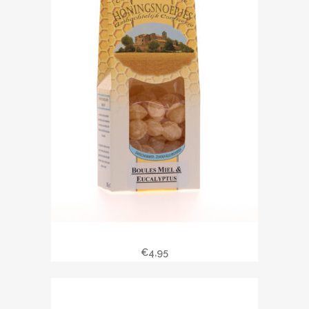
Bonbons au miel et à l’eucalyptus
€
4,95