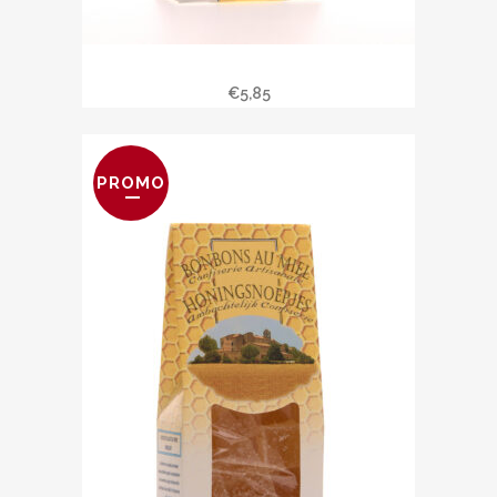
Pâte d’or au miel
€
5,85
PROMO