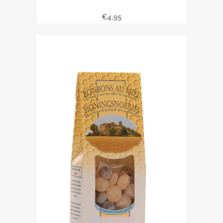
Bonbons au miel
€
4,95