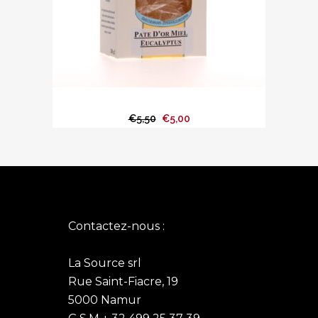
Pâte d’or au miel et à l’eucalyptus
Le
Le
€
5,50
€
5,00
prix
prix
initial
actuel
était :
est :
€5,50.
€5,00.
Contactez-nous :
La Source srl
Rue Saint-Fiacre, 19
5000 Namur