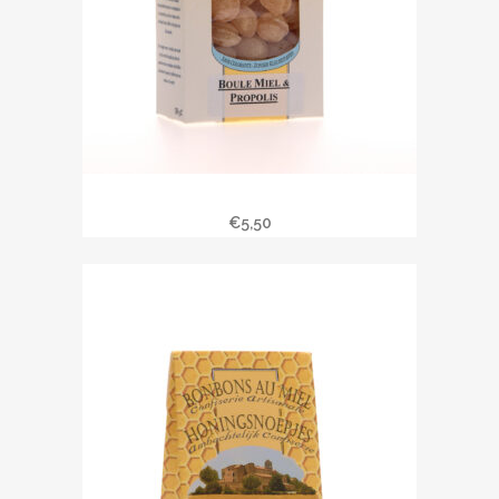
Bonbons au miel & propolis
€
5,50