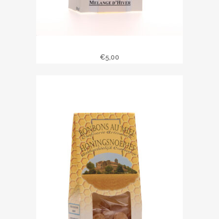
Bonbons au miel « mélange d’hiver »
€
5,00