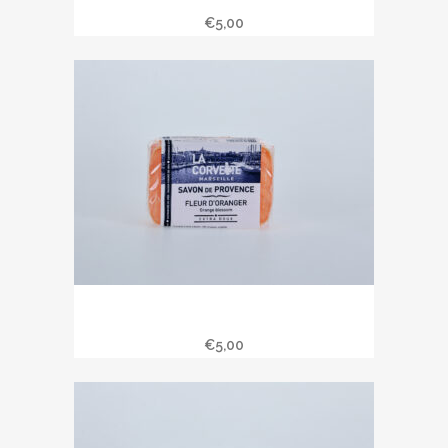
chèvre «
€
5,00
Savon de Provence 100 gr fleur
d’oranger
€
5,00