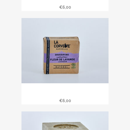
100 gr
€
6,00
Savon douceur bio fleurs de lavande
100 gr
€
6,00