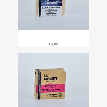
Savon de Provence 100 gr à l’huile
d’argan
€
5,00