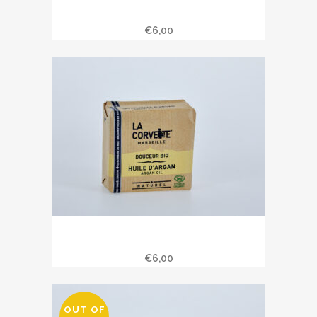
Savon bio pétales de rose 100 gr
€
6,00
Savon douceur bio huile d’argan 100
gr
€
6,00
OUT OF