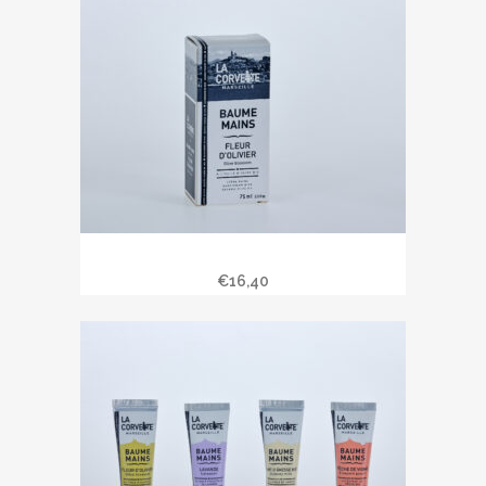
initial
actuel
était :
est :
€9,50.
€8,50.
Baume mains 75 ml
€
16,40