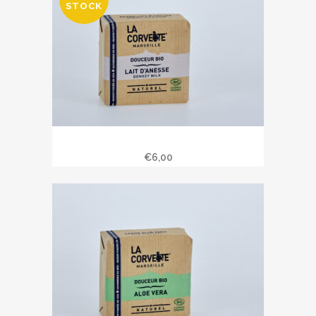
STOCK
Savon bio au lait d’ânesse 100 gr
€
6,00