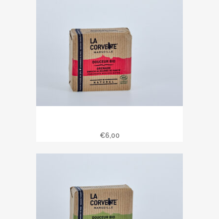
Savon douceur bio Karité – grenade
100 gr
€
6,00