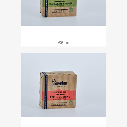
Savon douceur bio feuille de figue
100 gr
€
6,00
Savon douceur bio pêche de vigne