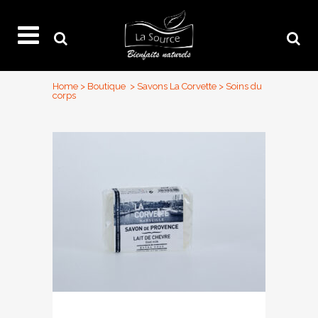
Home
>
Boutique
>
Savons La Corvette
>
Soins du
corps
Savon de Provence 100 gr » Lait de