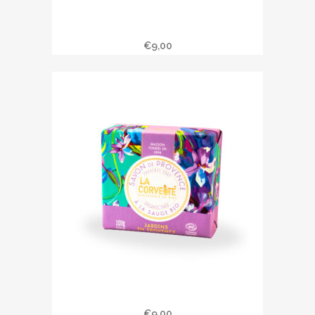
Savonnette SECRETS DES CALANQUES
€
9,00
Savonnette JARDINS EN PROVENCE
€
9,00