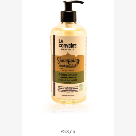
Shampoing doux « Feuille de
Figuier » 500 ml
€
18,00