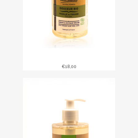
Shampoing doux « Feuille de
Figuier » 500 ml
€
18,00