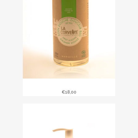
Soin douche « Amande Douce »
€
18,00