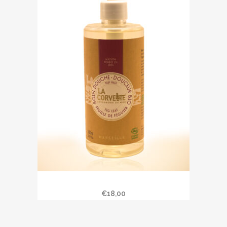
Soin douche « Feuille de figuier »
€
18,00