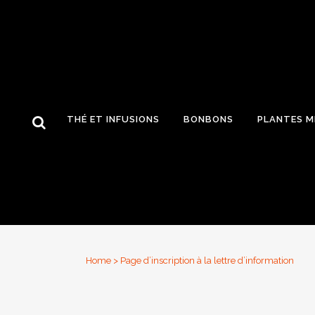
THÉ ET INFUSIONS
BONBONS
PLANTES M
Home
>
Page d’inscription à la lettre d’information