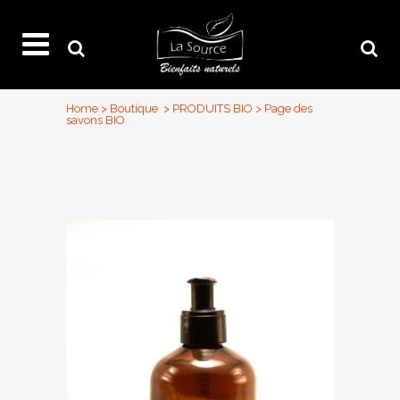
Home
>
Boutique
>
PRODUITS BIO
>
Page des
savons BIO