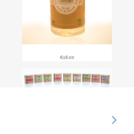
Soin douche « Feuille de figuier »
€
18,00