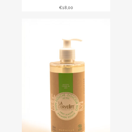
Figuier » 500 ml
€
18,00