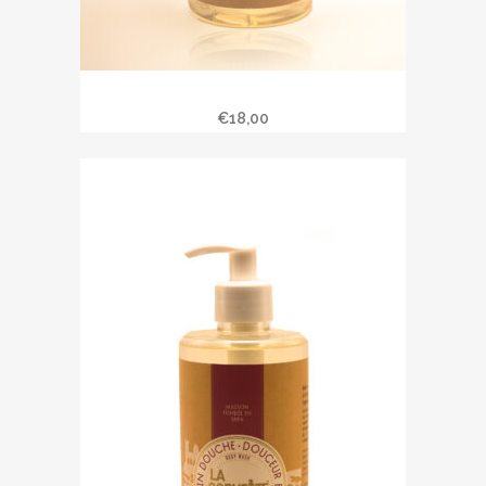
Soin douche « Amande Douce »
€
18,00