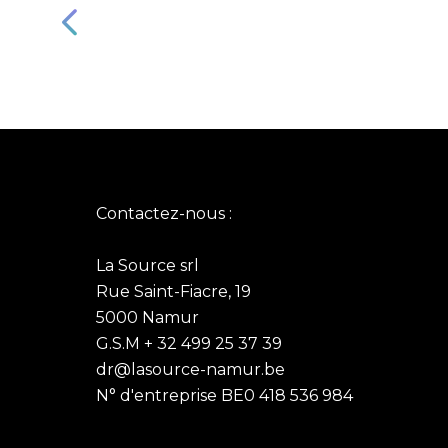
€25,50
peuvent
être
choisies
sur
la
page
du
produit
Contactez-nous :
La Source srl
Rue Saint-Fiacre, 19
5000 Namur
G.S.M + 32 499 25 37 39
dr@lasource-namur.be
N° d'entreprise BE0 418 536 984