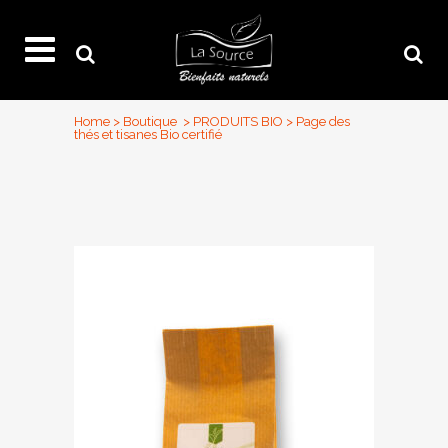
Home
>
Boutique
>
PRODUITS BIO
>
Page des
thés et tisanes Bio certifié