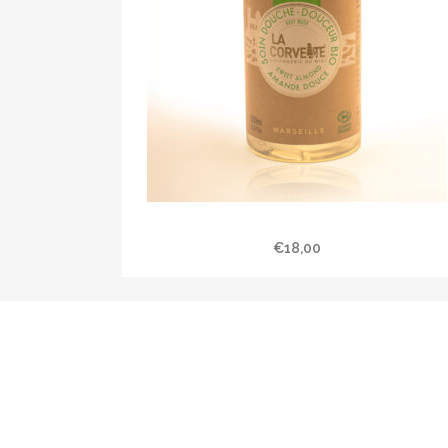
Soin douche « Amande Douce »
€
18,00