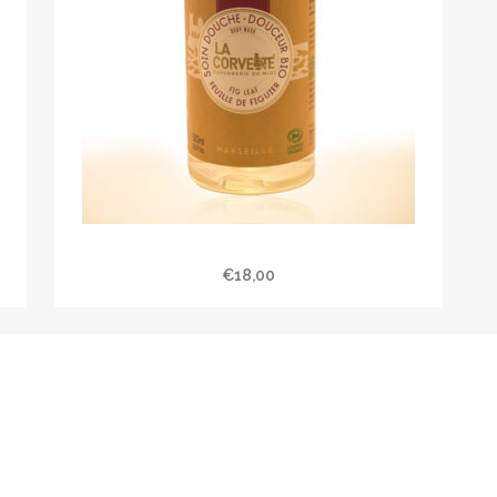
Soin douche « Feuille de figuier »
€
18,00