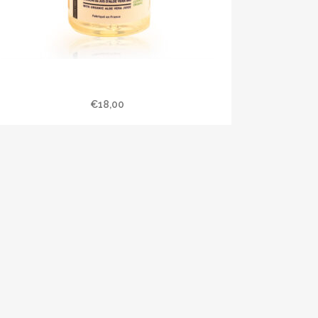
Shampoing doux « Feuille de Figuier »
500 ml
€
18,00