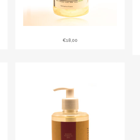
Shampoing « AMANDE DOUCE » 500 ml
€
18,00