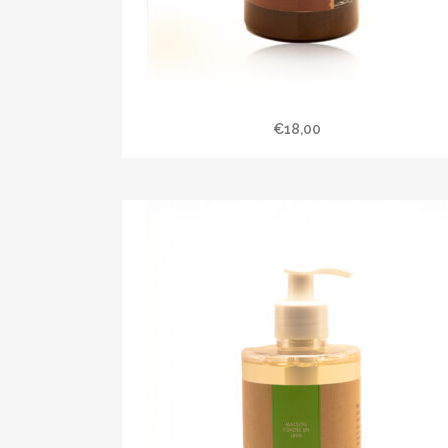
Savon liquide 500 ml d’Alep
€
18,00