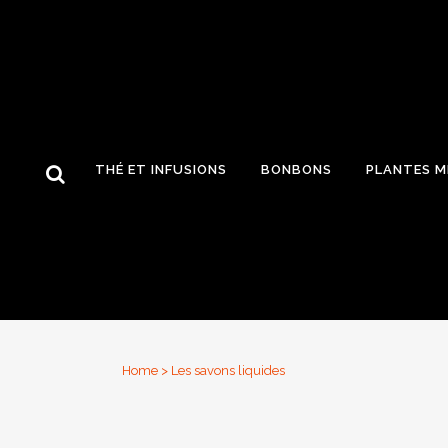
THÉ ET INFUSIONS
BONBONS
PLANTES M
Home
>
Les savons liquides