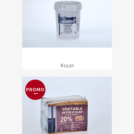
Savon noir en pâte – 1kg à l’huile de
lin
€
13,50
PROMO