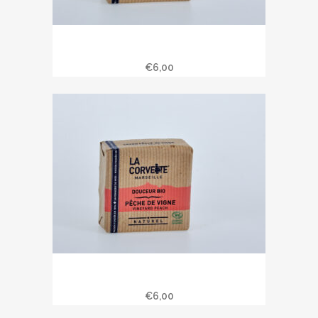
Savon douceur bio feuille de figue
100 gr
€
6,00
Savon douceur bio pêche de vigne
100 gr
€
6,00