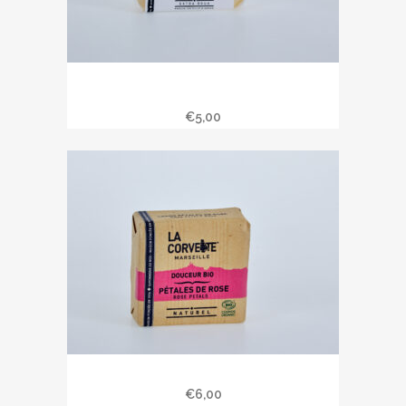
Savon de Provence 100 gr à l’huile
d’argan
€
5,00
Savon bio pétales de rose 100 gr
€
6,00