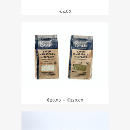
Savon de Marseille cube extra pur
300 gr
€
4,60
Savon de Marseille en copeaux
€
20,00
–
€
120,00