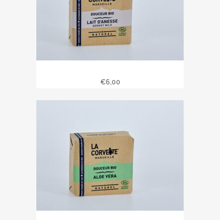
Savon bio au lait d’ânesse 100 gr
€
6,00