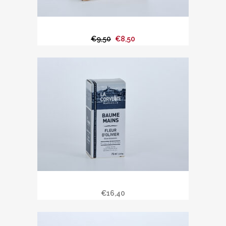
Savon La Corvette 200 gr » d’Alep «
€
9,50
€
8,50
Baume mains 75 ml
€
16,40