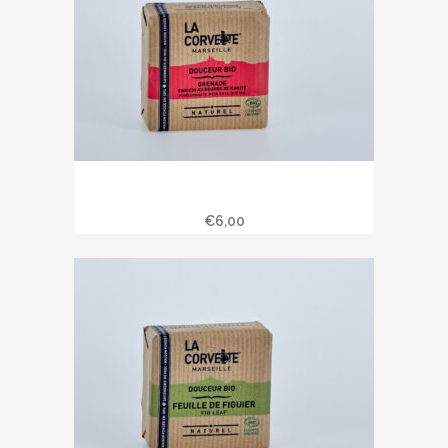
Savon douceur bio Karité – grenade
100 gr
€
6,00