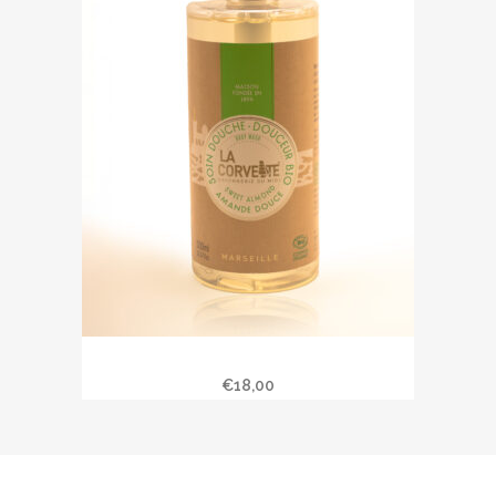
Soin douche « Amande Douce »
€
18,00