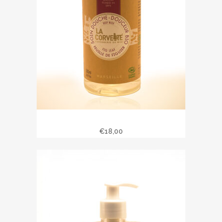
Soin douche « Feuille de figuier »
€
18,00