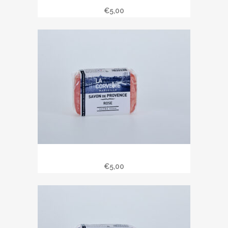
chèvrefeuille
€
5,00
Savon de Provence 100 gr rose.
€
5,00