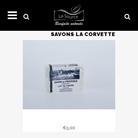
SAVONS LA CORVETTE
Savon de Provence 100 gr » Lait de
chèvre «
€
5,00