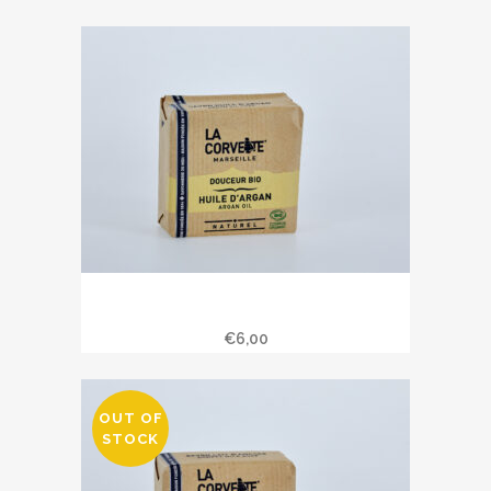
Savon douceur bio huile d’argan 100
gr
€
6,00
OUT OF
STOCK