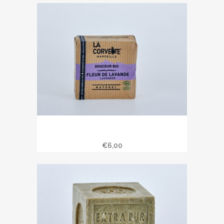
Savon douceur bio fleurs de lavande
100 gr
€
6,00