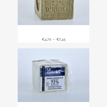
Savon de Marseille cube à l’huile
d’olive
€
4,70
–
€
7,45