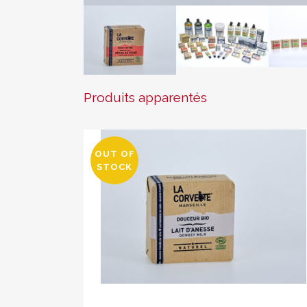
Produits apparentés
OUT OF
STOCK
Savon bio au lait d’ânesse 100 gr