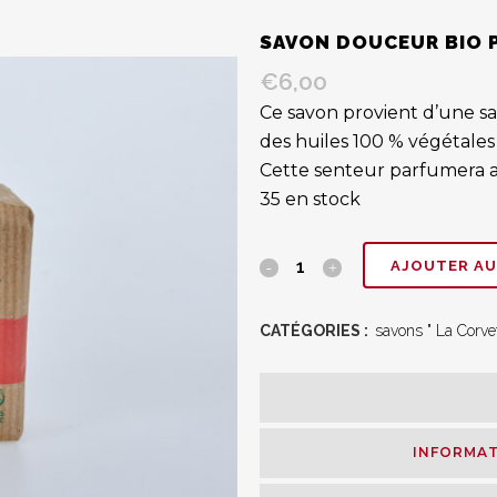
SAVON DOUCEUR BIO P
€
6,00
Ce savon provient d’une sav
des huiles 100 % végétales
Cette senteur parfumera 
35 en stock
Savon
AJOUTER AU
douceur
CATÉGORIES :
savons " La Corvet
bio
pêche
de
INFORMAT
vigne