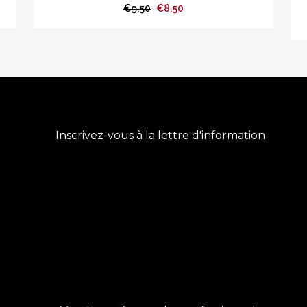
Le
Le
€
9,50
€
8,50
prix
prix
initial
actuel
était :
est :
€9,50.
€8,50.
Inscrivez-vous à la lettre d'information