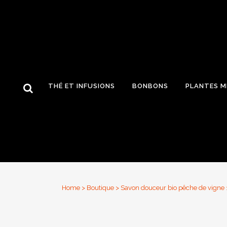
THÉ ET INFUSIONS
BONBONS
PLANTES M
Home
>
Boutique
>
Savon douceur bio pêche de vigne 