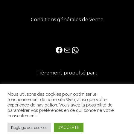
Conditions générales de vente
Facebook
E-mail
WhatsApp
Fièrement propulsé par :
Nous utilisons des cookies pour optimiser le
fonctionnement de notre site Web, ainsi que votre
expérience de navigation. Vous avez la possibilité de
paramétrer vos préférences en ce qui concerne votre
consentement.
J'ACCEPTE
Réglage des cookies