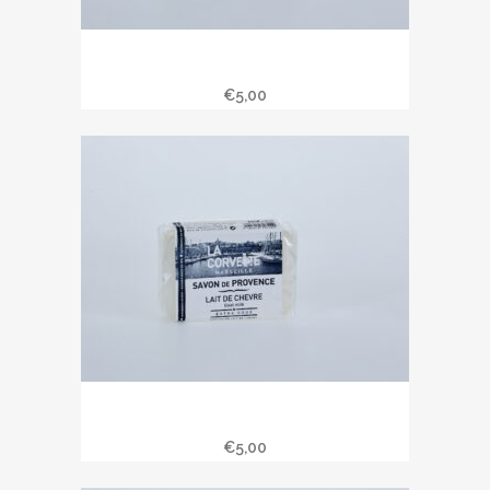
Savon de Provence 100 gr parfum
miel.
€
5,00
Savon de Provence 100 gr » Lait de
chèvre «
€
5,00