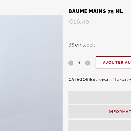
BAUME MAINS 75 ML
€
16,40
36 en stock
Baume
AJOUTER AU
mains
CATÉGORIES :
savons " La Corvet
75
ml
quantity
INFORMAT