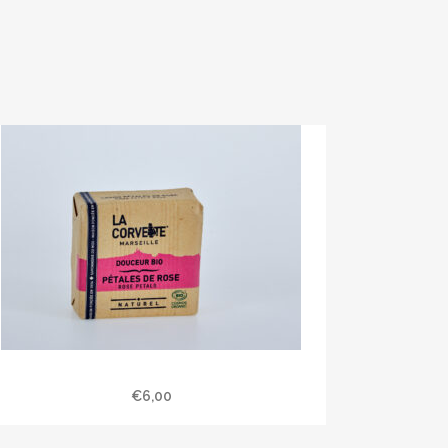
Savon bio pétales de rose 100 gr
€
6,00