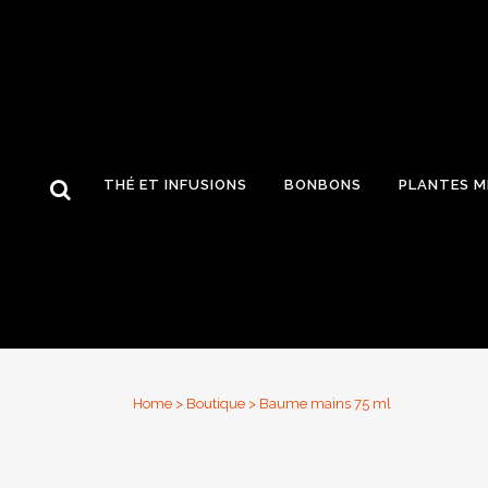
THÉ ET INFUSIONS
BONBONS
PLANTES M
Home
>
Boutique
>
Baume mains 75 ml