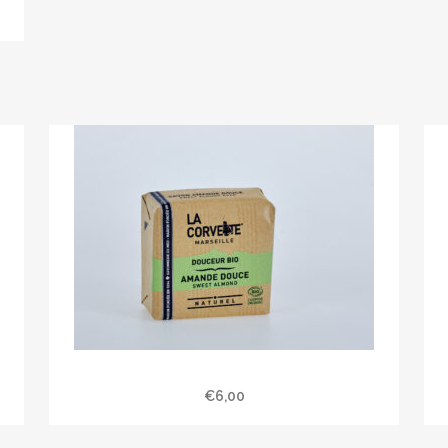
Savon douceur bio amande douce 100 gr
€
6,00