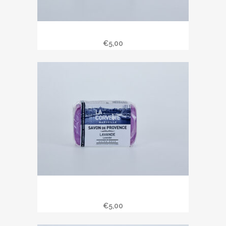
Savon de Provence 100 gr jasmin
€
5,00
Savon de Provence 100 gr parfum
lavande
€
5,00