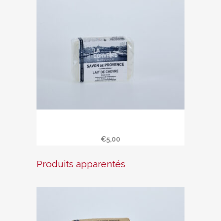
Savon de Provence 100 gr » Lait de
chèvre «
€
5,00
Produits apparentés