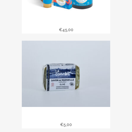
Coffret Rituel SECRETS DES
CALANQUES
€
45,00
Savon de Marseille 100 gr à l’huile
d’olive
€
5,00