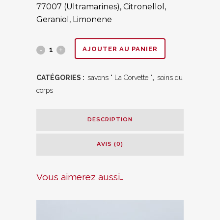
77007 (Ultramarines), Citronellol,
Geraniol, Limonene
Savon
AJOUTER AU PANIER
de
CATÉGORIES :
savons " La Corvette "
,
soins du
Provence
corps
100
DESCRIPTION
gr
parfum
AVIS (0)
miel.
quantity
Vous aimerez aussi…