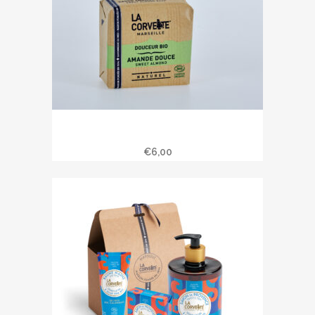
Savon douceur bio amande douce
100 gr
€
6,00