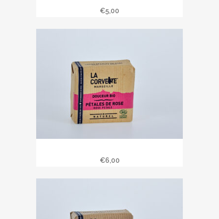
Savon de Provence 100 gr rose.
€
5,00
Savon bio pétales de rose 100 gr
€
6,00