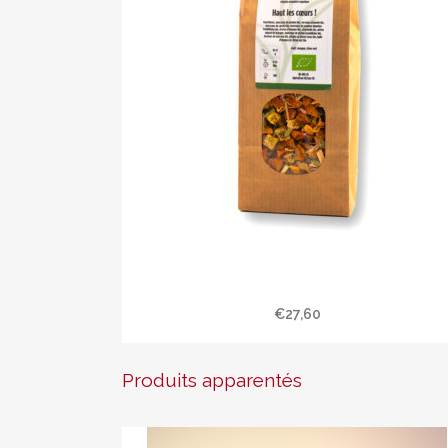
Infusion » Haut les cœurs ! » BIO –
Sachet de 250 gr
€
27,60
Produits apparentés