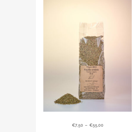
Ce
Thym bio, feuilles
produit
Plage
€
7,50
–
€
55,00
a