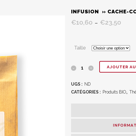
INFUSION » CACHE-C
€
10,60
€
23,50
Plage
–
de
prix :
€10,6
Taille
à
€23,5
Infusion
AJOUTER AU
"
UGS :
ND
Cache-
CATÉGORIES :
Produits BIO
,
Th
cou
"
quantity
INFORMAT