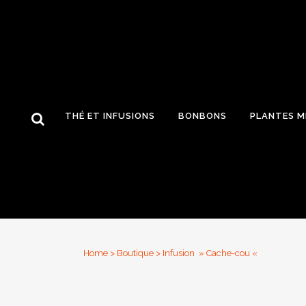
THÉ ET INFUSIONS
BONBONS
PLANTES M
Home
>
Boutique
>
Infusion » Cache-cou «