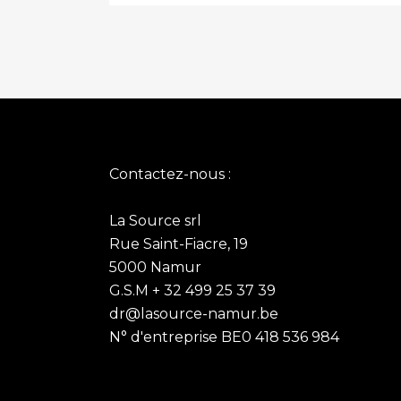
de
plusieurs
prix :
variations.
€7,50
Les
à
options
€55,00
peuvent
être
choisies
Contactez-nous :
sur
la
La Source srl
page
Rue Saint-Fiacre, 19
du
5000 Namur
produit
G.S.M + 32 499 25 37 39
dr@lasource-namur.be
N° d'entreprise BE0 418 536 984