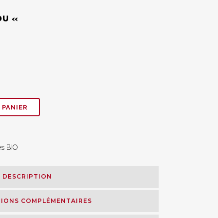
OU «
0
0
 PANIER
és BIO
DESCRIPTION
IONS COMPLÉMENTAIRES