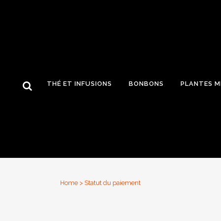
THÉ ET INFUSIONS
BONBONS
PLANTES M
Home
>
Statut du paiement