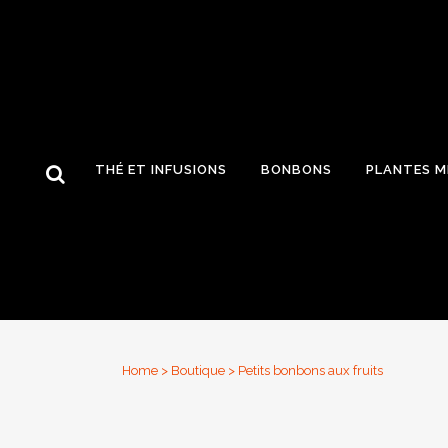
THÉ ET INFUSIONS
BONBONS
PLANTES M
Home
>
Boutique
>
Petits bonbons aux fruits