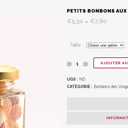
PETITS BONBONS AUX
€
5,50
€
7,80
Plage
–
de
prix :
€5,50
Taille
à
€7,80
Petits
AJOUTER AU
bonbons
UGS :
ND
aux
CATÉGORIE :
Bonbons des Vosg
fruits
quantity
INFORMAT