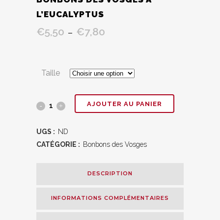
L’EUCALYPTUS
€
5,50
€
7,80
Plage
–
de
prix :
€5,50
Taille
à
€7,80
Bonbons
AJOUTER AU PANIER
des
UGS :
ND
Vosges
CATÉGORIE :
Bonbons des Vosges
à
DESCRIPTION
l'eucalyptus
quantity
INFORMATIONS COMPLÉMENTAIRES