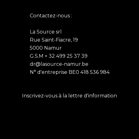
à
options
€7,80
peuvent
Contactez-nous :
être
choisies
La Source srl
sur
Rue Saint-Fiacre, 19
la
5000 Namur
page
G.S.M + 32 499 25 37 39
du
dr@lasource-namur.be
produit
N° d'entreprise BE0 418 536 984
Inscrivez-vous à la lettre d'information