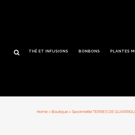
THÉ ET INFUSIONS
BONBONS
PLANTES M
Home
>
Boutique
>
Savonnette TERRES DE GUARRIG