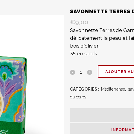
SAVONNETTE TERRES 
€
9,00
Savonnette Terres de Garri
délicatement la peau et l
bois d’olivier.
35 en stock
Savonnette
AJOUTER AU
TERRES
CATÉGORIES :
Méditerranée
,
sav
DE
du corps
GUARRIGUE
quantity
INFORMAT