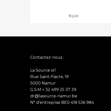
Savon de Provence 100 gr » Lait de
chèvre «
€
5,00
Contactez-nous :
La Source srl
Rue Saint-Fiacre, 19
5000 Namur
G.S.M + 32 499 25 37 39
dr@lasource-namur.be
N° d'entreprise BE0 418 536 984