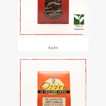
Thé au jasmin 90 gr
€
9,60