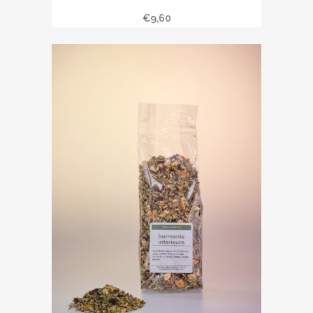
Thé vert à la menthe
€
9,60