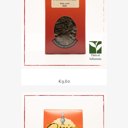
Thé vert à la vanille
€
9,60