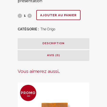
présentation
Thé
AJOUTER AU PANIER
vert
CATÉGORIE :
Thé Origo
aux
milles
DESCRIPTION
fleurs
AVIS (0)
quantity
Vous aimerez aussi…
PROMO