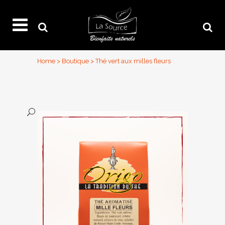
Home
>
Boutique
>
Thé vert aux milles fleurs