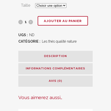
€7,60
Taille
à
€16,25
Thé
AJOUTER AU PANIER
vert
UGS :
ND
"
CATÉGORIE :
Les thés qualité nature
Pomme
DESCRIPTION
Baie
"
INFORMATIONS COMPLÉMENTAIRES
quantity
AVIS (0)
Vous aimerez aussi…