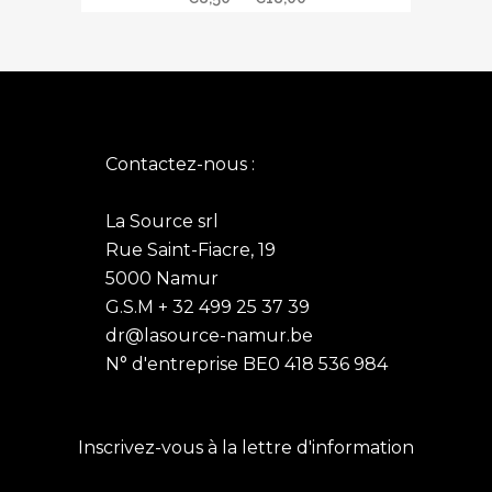
a
de
plusieurs
prix :
variations.
€8,50
Les
à
options
€18,00
peuvent
Contactez-nous :
être
choisies
La Source srl
sur
Rue Saint-Fiacre, 19
la
5000 Namur
page
G.S.M + 32 499 25 37 39
du
dr@lasource-namur.be
produit
N° d'entreprise BE0 418 536 984
Inscrivez-vous à la lettre d'information