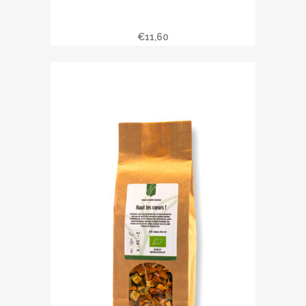
Infusion » Gingembre Citronnelle »
BIO – Sachet de 100 gr
€
11,60