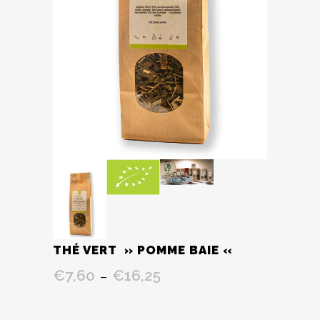
THÉ VERT » POMME BAIE «
€
7,60
€
16,25
Plage
–
de
prix :