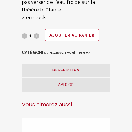
pas verser de l’eau froide sur la
théière brûlante.
2 en stock
Théière
AJOUTER AU PANIER
en
CATÉGORIE :
accessoires et théières
verre
1.2
DESCRIPTION
L
AVIS (0)
quantity
Vous aimerez aussi…