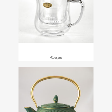
20263 Tasse à infusion en verre 0.3L
Julia
€
20,00