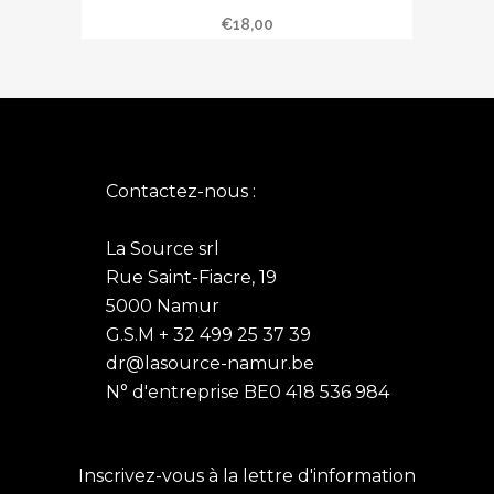
Les tasses à infusion
produit
€
18,00
a
plusieurs
variations.
Les
options
peuvent
Contactez-nous :
être
choisies
La Source srl
sur
Rue Saint-Fiacre, 19
la
5000 Namur
page
G.S.M + 32 499 25 37 39
du
dr@lasource-namur.be
produit
N° d'entreprise BE0 418 536 984
Inscrivez-vous à la lettre d'information