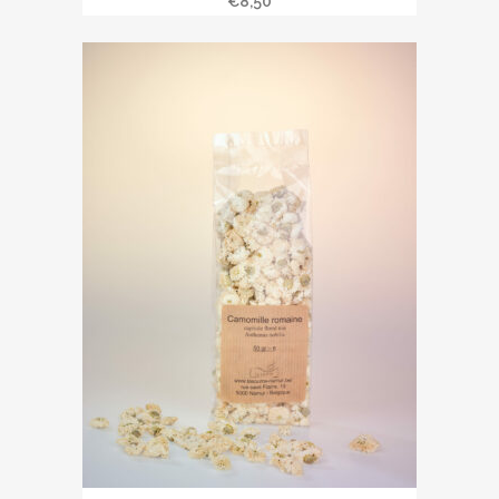
€
8,50