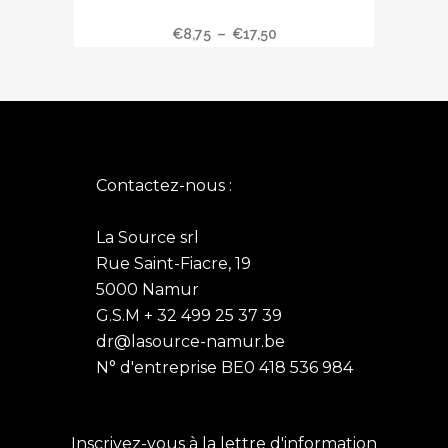
Ce
Camomille romaine, fleurs triées
produit
Plage
€
8,75
–
€
17,50
a
de
plusieurs
prix :
variations.
€8,75
Les
à
options
€17,50
peuvent
Contactez-nous :
être
choisies
La Source srl
sur
Rue Saint-Fiacre, 19
la
5000 Namur
page
G.S.M + 32 499 25 37 39
du
dr@lasource-namur.be
produit
N° d'entreprise BE0 418 536 984
Inscrivez-vous à la lettre d'information