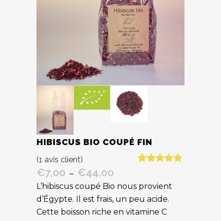
HIBISCUS BIO COUPÉ FIN
(
1
avis client)
Noté
1
5.00
€
7,00
€
44,00
Plage
–
sur 5 basé
de
L’hibiscus coupé Bio nous provient
sur
notation
prix :
d’Égypte. Il est frais, un peu acide.
client
€7,00
Cette boisson riche en vitamine C