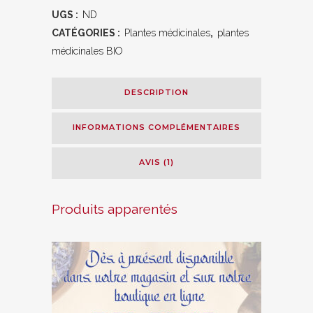
BIO
UGS :
ND
coupé
CATÉGORIES :
Plantes médicinales
,
plantes
médicinales BIO
fin
quantity
DESCRIPTION
INFORMATIONS COMPLÉMENTAIRES
AVIS (1)
Produits apparentés