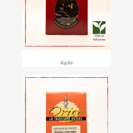
L’île fantastique
€
9,60