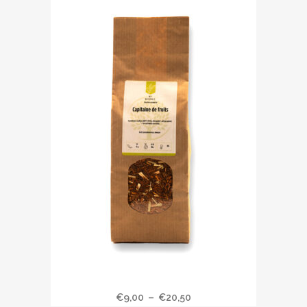
Ce
Thé Rooibos » Capitaine fruits «
produit
Plage
€
9,00
–
€
20,50