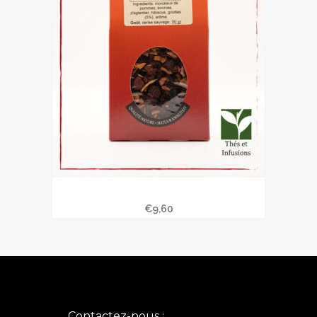
Cerise sauvage
€
9,60
Contactez-nous :