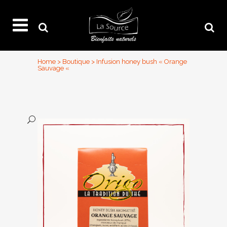
Home
>
Boutique
>
Infusion honey bush « Orange
Sauvage «