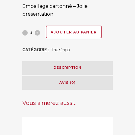
Emballage cartonné – Jolie
présentation
Infusion
AJOUTER AU PANIER
honey
CATÉGORIE :
Thé Origo
bush
"Orange
DESCRIPTION
Sauvage
AVIS (0)
"
quantity
Vous aimerez aussi…