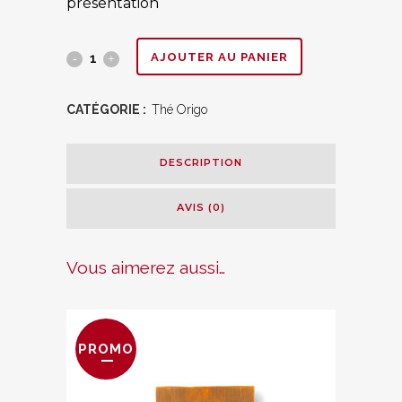
présentation
Rèves
AJOUTER AU PANIER
de
CATÉGORIE :
Thé Origo
la
jungle
DESCRIPTION
quantity
AVIS (0)
Vous aimerez aussi…
PROMO