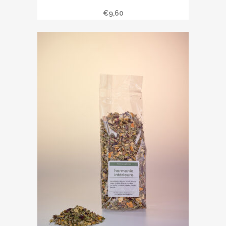
Thé vert à la menthe
€
9,60