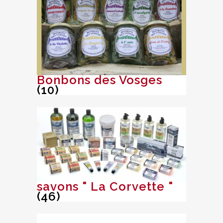
Bonbons des Vosges
(10)
savons " La Corvette "
(46)