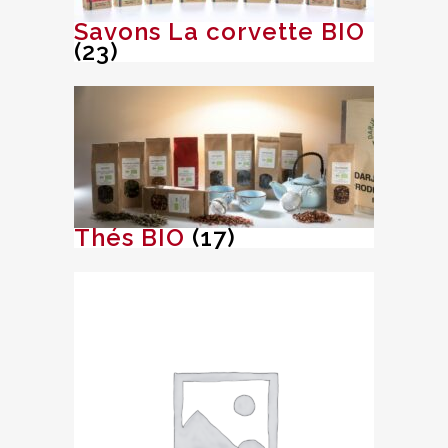
Savons La corvette BIO
(23)
Thés BIO
(17)